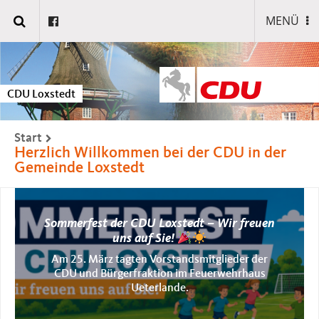
MENÜ
CDU Loxstedt
Start
Herzlich Willkommen bei der CDU in der
Gemeinde Loxstedt
Sommerfest der CDU Loxstedt – Wir freuen
uns auf Sie!
Am 25. März tagten Vorstandsmitglieder der
CDU und Bürgerfraktion im Feuerwehrhaus
Ueterlande.