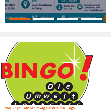
Von Bingo! - Aus Schleswig-Holstein-PDF, Logo,