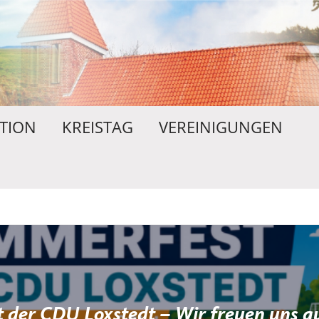
TION
KREISTAG
VEREINIGUNGEN
 der CDU Loxstedt – Wir freuen uns au