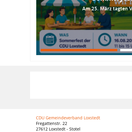
Am 25. März tagten V
CDU Gemeindeverband Loxstedt
Fregattenstr. 22
27612
Loxstedt - Stotel