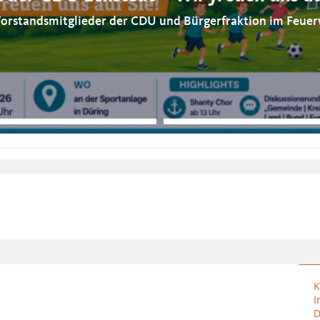
orstandsmitglieder der CDU und Bürgerfraktion im Feue
K
I
D