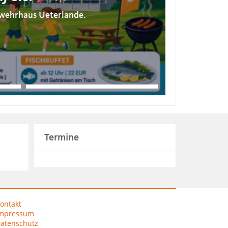
rwehrhaus Ueterlande.
Termine
ontakt
mpressum
atenschutz